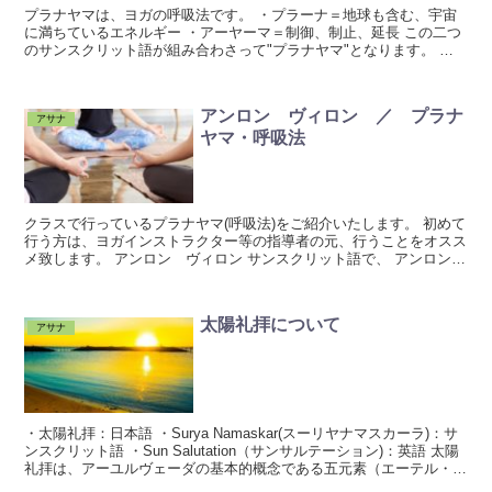
プラナヤマは、ヨガの呼吸法です。 ・プラーナ＝地球も含む、宇宙
に満ちているエネルギー ・アーヤーマ＝制御、制止、延長 この二つ
のサンスクリット語が組み合わさって"プラナヤマ"となります。 プ
ラナヤマは、吸う息と吐く息のコントロール...
アンロン ヴィロン ／ プラナ
アサナ
ヤマ・呼吸法
クラスで行っているプラナヤマ(呼吸法)をご紹介いたします。 初めて
行う方は、ヨガインストラクター等の指導者の元、行うことをオスス
メ致します。 アンロン ヴィロン サンスクリット語で、 アンロン
＝ 取り入れる、吸う息 ヴィロン ＝ 取り出...
太陽礼拝について
アサナ
・太陽礼拝：日本語 ・Surya Namaskar(スーリヤナマスカーラ)：サ
ンスクリット語 ・Sun Salutation（サンサルテーション)：英語 太陽
礼拝は、アーユルヴェーダの基本的概念である五元素（エーテル・空
気・...